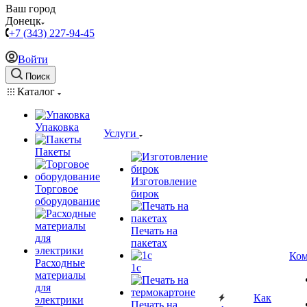
Ваш город
Донецк
+7 (343) 227-94-45
Войти
Поиск
Каталог
Упаковка
Услуги
Пакеты
Изготовление
Торговое
бирок
оборудование
Печать на
пакетах
Ком
Расходные
1c
материалы
для
Как
электрики
Печать на