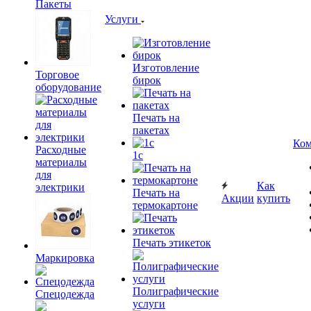
Пакеты
Услуги
Изготовление
Торговое
бирок
оборудование
Печать на
пакетах
Ком
Расходные
1c
материалы
для
Как
электрики
Печать на
Акции
купить
термокартоне
Печать этикеток
Маркировка
Полиграфические
Спецодежда
услуги