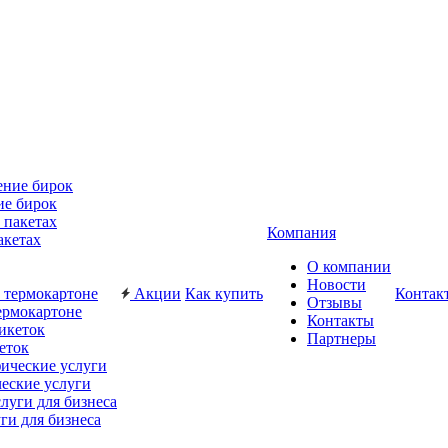
ие бирок
Компания
акетах
О компании
Новости
Акции
Как купить
Контак
Отзывы
ермокартоне
Контакты
Партнеры
еток
еские услуги
ги для бизнеса