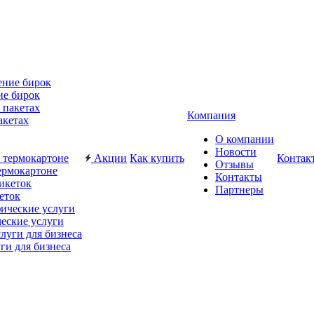
ие бирок
Компания
акетах
О компании
Новости
Акции
Как купить
Контак
Отзывы
ермокартоне
Контакты
Партнеры
еток
еские услуги
ги для бизнеса