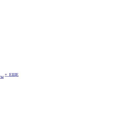
+ ЕЩЕ
ты