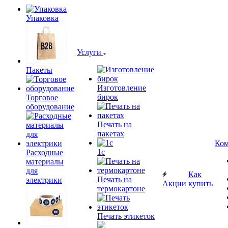
Упаковка
Услуги
Пакеты
Изготовление
бирок
Торговое
оборудование
Печать на
пакетах
Ком
1c
Расходные
материалы
для
Как
Печать на
электрики
Акции
купить
термокартоне
Печать этикеток