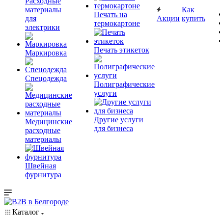
Расходные
материалы
Как
Печать на
для
Акции
купить
термокартоне
электрики
Печать этикеток
Маркировка
Спецодежда
Полиграфические
услуги
Другие услуги
Медицинские
для бизнеса
расходные
материалы
Швейная
фурнитура
Каталог