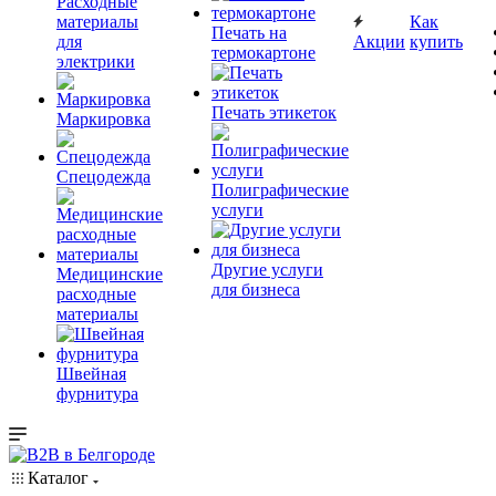
Расходные
материалы
Как
Печать на
для
Акции
купить
термокартоне
электрики
Печать этикеток
Маркировка
Спецодежда
Полиграфические
услуги
Другие услуги
Медицинские
для бизнеса
расходные
материалы
Швейная
фурнитура
Каталог