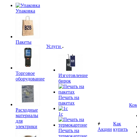
Упаковка
Пакеты
Услуги
Торговое
Изготовление
оборудование
бирок
Печать на
пакетах
Ком
Расходные
1c
материалы
для
Как
электрики
Акции
купить
Печать на
термокартоне