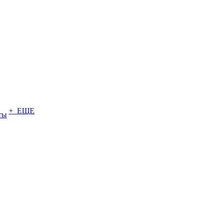
+ ЕЩЕ
ты