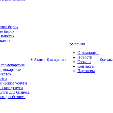
ие бирок
акетах
Компания
О компании
Новости
Акции
Как купить
Контак
Отзывы
Контакты
ермокартоне
Партнеры
еток
еские услуги
ги для бизнеса