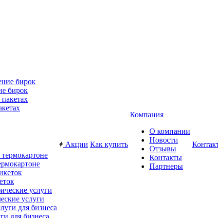
ие бирок
акетах
Компания
О компании
Новости
Акции
Как купить
Контак
Отзывы
Контакты
ермокартоне
Партнеры
еток
еские услуги
ги для бизнеса