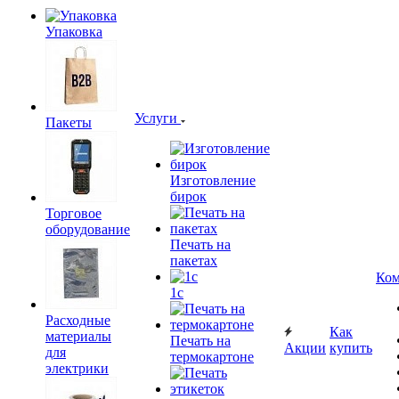
Упаковка
Услуги
Пакеты
Изготовление
бирок
Торговое
оборудование
Печать на
пакетах
Ком
1c
Расходные
Как
материалы
Печать на
Акции
купить
для
термокартоне
электрики