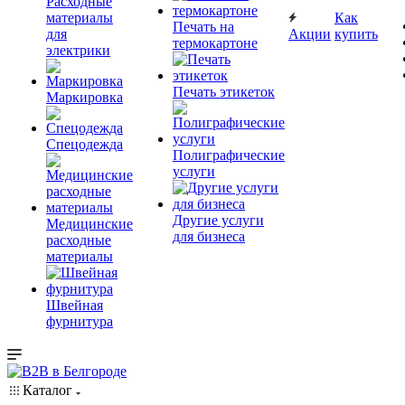
Расходные
материалы
Как
Печать на
для
Акции
купить
термокартоне
электрики
Печать этикеток
Маркировка
Спецодежда
Полиграфические
услуги
Другие услуги
Медицинские
для бизнеса
расходные
материалы
Швейная
фурнитура
Каталог