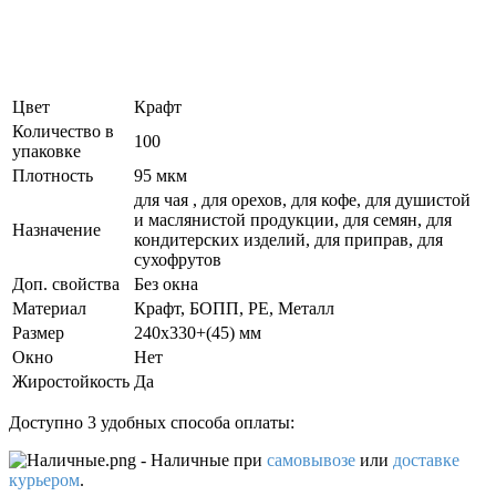
Цвет
Крафт
Количество в
100
упаковке
Плотность
95 мкм
для чая , для орехов, для кофе, для душистой
и маслянистой продукции, для семян, для
Назначение
кондитерских изделий, для приправ, для
сухофрутов
Доп. свойства
Без окна
Материал
Крафт, БОПП, PE, Металл
Размер
240x330+(45) мм
Окно
Нет
Жиростойкость
Да
Доступно 3 удобных способа оплаты:
- Наличные
при
самовывозе
или
доставке
курьером
.