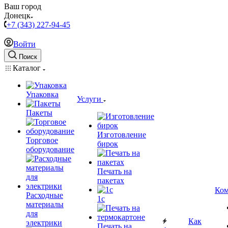
Ваш город
Донецк
+7 (343) 227-94-45
Войти
Поиск
Каталог
Упаковка
Услуги
Пакеты
Изготовление
Торговое
бирок
оборудование
Печать на
пакетах
Ком
Расходные
1c
материалы
для
Как
электрики
Печать на