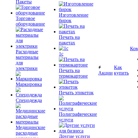
Пакеты
Изготовление
Торговое
бирок
оборудование
Печать на
пакетах
Ком
Расходные
1c
материалы
для
Как
электрики
Печать на
Акции
купить
термокартоне
Маркировка
Печать этикеток
Спецодежда
Полиграфические
услуги
Медицинские
расходные
Другие услуги