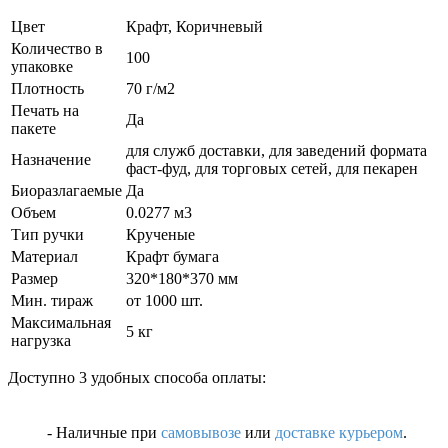
Цвет
Крафт, Коричневый
Количество в
100
упаковке
Плотность
70 г/м2
Печать на
Да
пакете
для служб доставки, для заведений формата
Назначение
фаст-фуд, для торговых сетей, для пекарен
Биоразлагаемые
Да
Объем
0.0277 м3
Тип ручки
Крученые
Материал
Крафт бумага
Размер
320*180*370 мм
Мин. тираж
от 1000 шт.
Максимальная
5 кг
нагрузка
Доступно 3 удобных способа оплаты:
- Наличные
при
самовывозе
или
доставке курьером
.