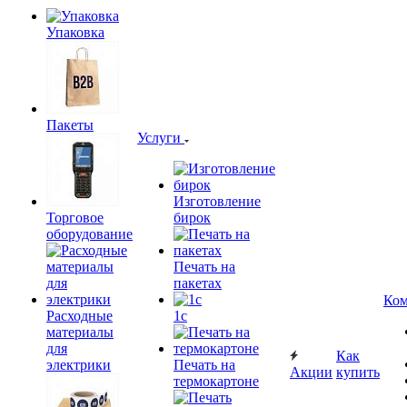
Упаковка
Пакеты
Услуги
Изготовление
Торговое
бирок
оборудование
Печать на
пакетах
Ком
Расходные
1c
материалы
для
Как
электрики
Печать на
Акции
купить
термокартоне