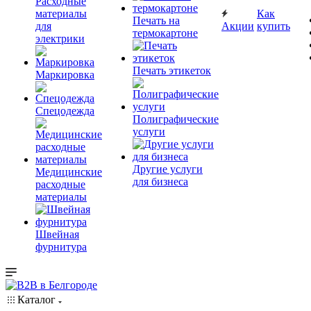
Расходные
материалы
Как
Печать на
для
Акции
купить
термокартоне
электрики
Печать этикеток
Маркировка
Спецодежда
Полиграфические
услуги
Другие услуги
Медицинские
для бизнеса
расходные
материалы
Швейная
фурнитура
Каталог