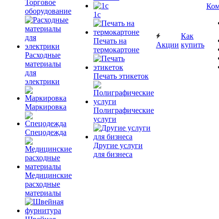
Торговое
Ком
оборудование
1c
Как
Печать на
Акции
купить
термокартоне
Расходные
материалы
для
Печать этикеток
электрики
Маркировка
Полиграфические
услуги
Спецодежда
Другие услуги
для бизнеса
Медицинские
расходные
материалы