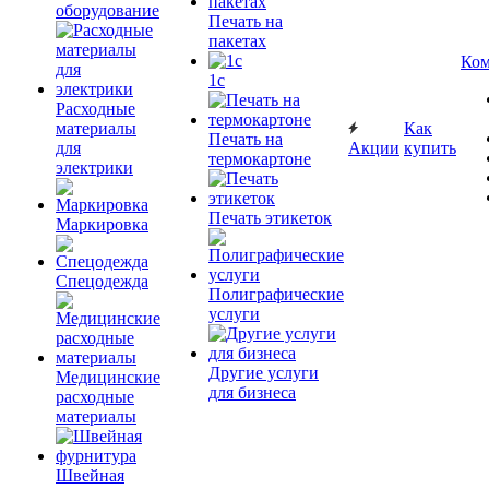
оборудование
Печать на
пакетах
Ком
1c
Расходные
материалы
Как
Печать на
для
Акции
купить
термокартоне
электрики
Печать этикеток
Маркировка
Спецодежда
Полиграфические
услуги
Другие услуги
Медицинские
для бизнеса
расходные
материалы
Швейная