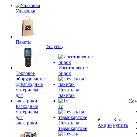
Упаковка
Пакеты
Услуги
Изготовление
Торговое
бирок
оборудование
Печать на
пакетах
Ком
Расходные
1c
материалы
для
Как
электрики
Печать на
Акции
купить
термокартоне