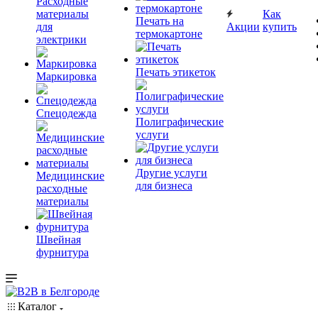
Расходные
материалы
Как
Печать на
для
Акции
купить
термокартоне
электрики
Печать этикеток
Маркировка
Спецодежда
Полиграфические
услуги
Другие услуги
Медицинские
для бизнеса
расходные
материалы
Швейная
фурнитура
Каталог